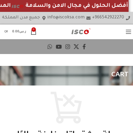
 أفضل الحلول في مجال الامن والسلامة
المس
966542922270+
info@iscoksa.com
جميع مدن المملكة
0
ر.س
0.00
QR
CART