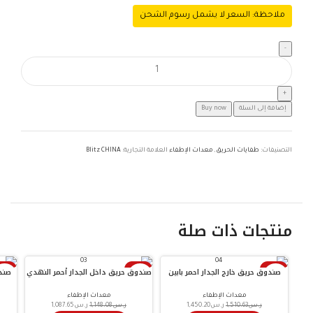
ملاحظة: السعر لا يشمل رسوم الشحن
إضافة إلى السلة
Buy now
التصنيفات:
طفايات الحريق
,
معدات الإطفاء
العلامة التجارية:
Blitz CHINA
منتجات ذات صلة
-4%
صندوق حريق خارج الجدار احمر بابين
-5%
صندوق حريق داخل الجدار أحمر النهدي
-4%
صندو
النهدي
info@iscoksa.com
معدات الإطفاء
معدات الإطفاء
ر.س
1,510.63
ر.س
1,450.20
ر.س
1,148.08
ر.س
1,087.65