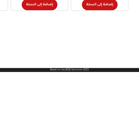
إضافة إلى السلة
إضافة إلى السلة
966542922270+
Based on IscoKSA Solution 2025