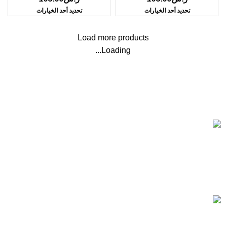
تحديد أحد الخيارات
تحديد أحد الخيارات
Load more products
Loading...
Based on IscoKSA Solution 2025
المستورد لأنظمة الأمن والسلامة تاسست لتصبح من الشركات
الرائدة في هذا المجال, حيث نقدم أفضل الحلول في مجال الامن
والسلامة