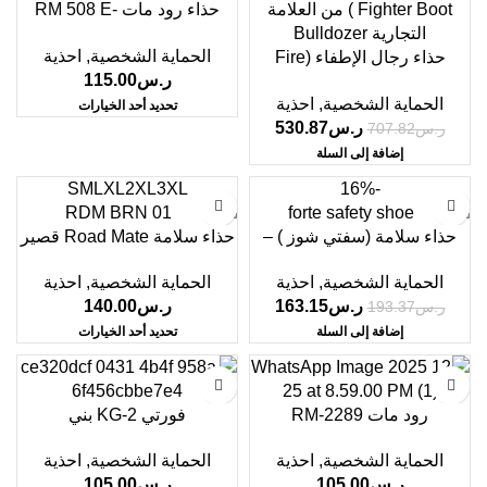
حذاء رود مات RM 508 E-
BRN، RM 508 E-GRY
الحماية الشخصية
,
احذية
حذاء رجال الإطفاء (Fire
ر.س
115.00
Fighter Boot) من العلامة
الحماية الشخصية
,
احذية
التجارية Bulldozer
تحديد أحد الخيارات
ر.س
530.87
ر.س
707.82
إضافة إلى السلة
S
M
L
XL
2XL
3XL
-16%
حذاء سلامة (سفتي شوز ) –
حذاء سلامة Road Mate قصير
فورتي
الحماية الشخصية
,
احذية
الحماية الشخصية
,
احذية
ر.س
140.00
ر.س
163.15
ر.س
193.37
تحديد أحد الخيارات
إضافة إلى السلة
رود مات RM-2289
فورتي KG-2 بني
الحماية الشخصية
,
احذية
الحماية الشخصية
,
احذية
ر.س
105.00
ر.س
105.00