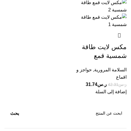
مكس لايت طاقة
شمسية قمع
السلامة المرورية
,
حواجز و
اقماع
ر.س
31.74
ر.س
42.31
إضافة إلى السلة
بحث