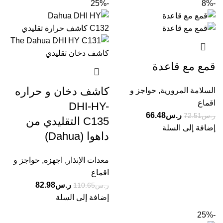
-25%
-8%
قمع مع قاعدة
كاشف دخان و حراره
السلامة المرورية
,
حواجز و
اقماع
DHI-HY-
ر.س
66.48
ر.س
72.51
C135 التقليدي من
إضافة إلى السلة
داهوا (Dahua)
معدات الإنذار
,
اجهزه
,
حواجز و
اقماع
ر.س
82.98
ر.س
110.65
إضافة إلى السلة
-25%