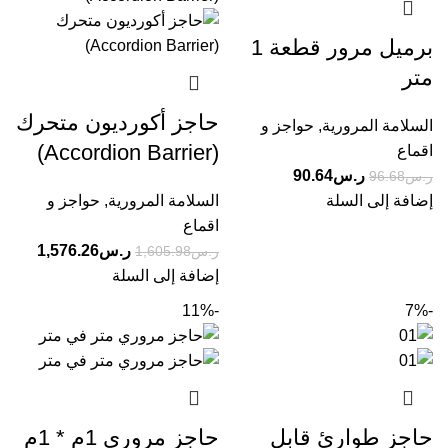
برميل مرور قطعة 1
متر
حاجز أكورديون متحرك
السلامة المرورية
,
حواجز و
(Accordion Barrier)
اقماع
ر.س
90.64
ر.س
96.68
إضافة إلى السلة
السلامة المرورية
,
حواجز و
اقماع
ر.س
1,576.26
ر.س
1,605.98
إضافة إلى السلة
-11%
-7%
حاجز طوارئ قابل
حاجز مروري 1م * 1م