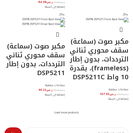
ر.س
113.30
ر.س
84.98
إضافة إلى السلة
-25%
-25%
مكبر صوت (سماعة)
مكبر صوت (سماعة)
سقف محوري ثنائي
سقف محوري ثنائي
الترددات، بدون إطار
الترددات، بدون إطار
(frameless)، بقدرة
DSP5211
جميع مدن المملكة
10 واط DSP5211C
سماعات سقفية
سماعات سقفية
ر.س
128.40
ر.س
96.32
ر.س
143.51
ر.س
107.65
إضافة إلى السلة
إضافة إلى السلة
Load more products