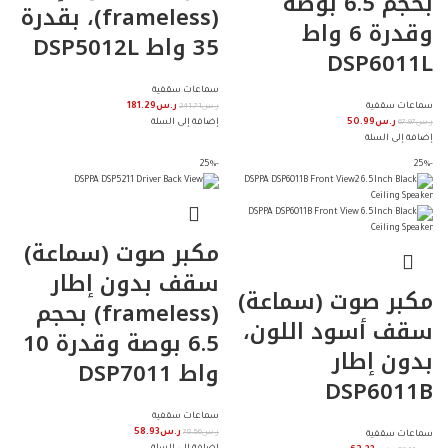
بحجم 6.5 بوصة
(frameless)، بقدرة
وقدرة 6 واط
35 واط DSP5012L
DSP6011L
سماعات سقفية
سماعات سقفية
ر.س
241.71
ر.س
181.29
ر.س
67.97
ر.س
50.99
إضافة إلى السلة
إضافة إلى السلة
-25%
-25%
مكبر صوت (سماعة)
سقف بدون إطار
مكبر صوت (سماعة)
(frameless) بحجم
سقف أسود اللون،
6.5 بوصة وقدرة 10
بدون إطار
واط DSP7011
DSP6011B
سماعات سقفية
info@iscoksa.com
ر.س
78.56
ر.س
58.93
سماعات سقفية