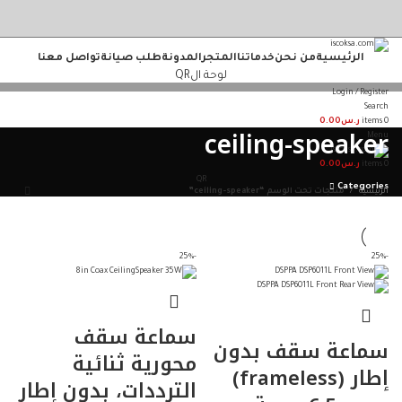
حيث نقدم أفضل الحلول في مجال الامن والسلامة
المستورد لأنظمة الأمن والسلامة تاسست لتصبح من
الرئيسية
من نحن
خدماتنا
المتجر
المدونة
طلب صيانة
تواصل معنا
لوحة الQR
Login / Register
Search
0
items
ر.س
0.00
ceiling-speaker
Menu
0
items
ر.س
0.00
QR
Categories
الرئيسية
منتجات تحت الوسم “ceiling-speaker”
-25%
-25%
سماعة سقف
سماعة سقف بدون
محورية ثنائية
إطار (frameless)
الترددات، بدون إطار
966542922270+