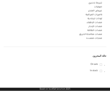
شريط تحذيري
صوتيات
عروض المتجر
كاميرات المراقبة
لوحات ارشادية
معدات الإطفاء
معدات الإنذار
معدات الطاقة
معدات مكافحة الحريق
منتجات متعددة
حالة المخزون
On sale
In stock
Based on IscoKSA Solution 2025