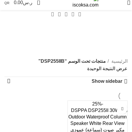
0
ر.س
0.00
QR
DSP255IIB
Categories
الرئيسية
منتجات تحت الوسم “DSP255IIB”
عرض النتيجة الوحيدة
Show sidebar
-25%
مكبر صوت (سماعة) عمودي