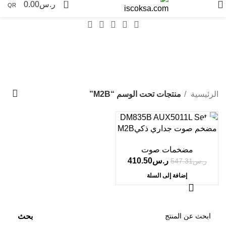
0
ر.س
0.00
QR
M2B
Categories
الرئيسية
منتجات تحت الوسم “M2B”
-25%
مضخم صوت جداري ذكيM2B
مضخمات صوت
ر.س
410.50
ر.س
547.31
إضافة إلى السلة
بحث