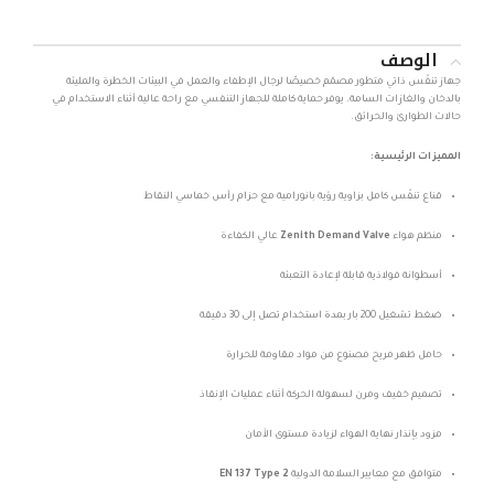
الوصف
جهاز تنفّس ذاتي متطور مصمّم خصيصًا لرجال الإطفاء والعمل في البيئات الخطرة والمليئة
بالدخان والغازات السامة. يوفر حماية كاملة للجهاز التنفسي مع راحة عالية أثناء الاستخدام في
حالات الطوارئ والحرائق.
المميزات الرئيسية:
قناع تنفّس كامل بزاوية رؤية بانورامية مع حزام رأس خماسي النقاط
منظم هواء
Zenith Demand Valve
عالي الكفاءة
أسطوانة فولاذية قابلة لإعادة التعبئة
ضغط تشغيل 200 بار بمدة استخدام تصل إلى 30 دقيقة
حامل ظهر مريح مصنوع من مواد مقاومة للحرارة
تصميم خفيف ومرن لسهولة الحركة أثناء عمليات الإنقاذ
مزود بإنذار نهاية الهواء لزيادة مستوى الأمان
متوافق مع معايير السلامة الدولية
EN 137 Type 2