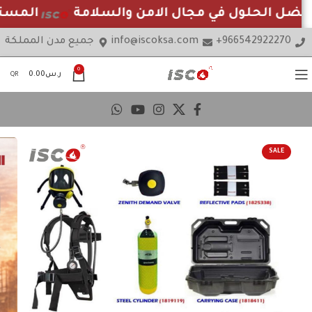
فضل الحلول في مجال الامن والسلامة
المستور
966542922270+
info@iscoksa.com
جميع مدن المملكة
0
ر.س
0.00
QR
SALE