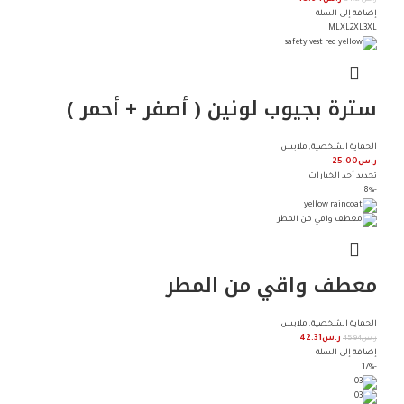
ر.س
45.94
إضافة إلى السلة
M
L
XL
2XL
3XL
سترة بجيوب لونين ( أصفر + أحمر )
الحماية الشخصية
,
ملابس
ر.س
25.00
تحديد أحد الخيارات
-8%
معطف واقي من المطر
الحماية الشخصية
,
ملابس
ر.س
45.94
ر.س
42.31
إضافة إلى السلة
-17%