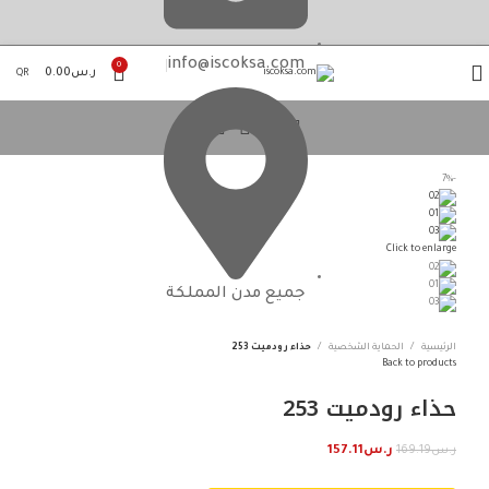
info@iscoksa.com
0
ر.س
0.00
QR
-7%
Click to enlarge
جميع مدن المملكة
الرئيسية
الحماية الشخصية
حذاء رودميت 253
Back to products
حذاء رودميت 253
ر.س
169.19
ر.س
157.11