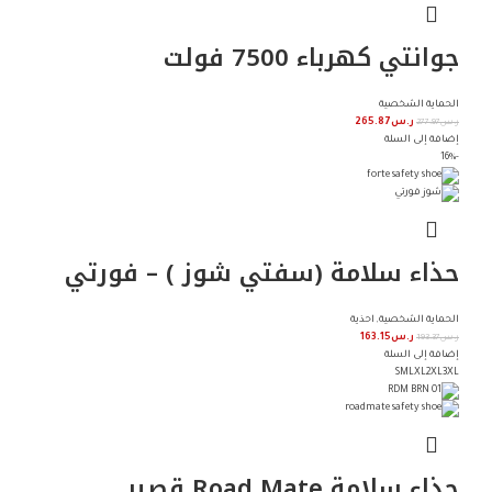
جوانتي كهرباء 7500 فولت
الحماية الشخصية
ر.س
277.97
ر.س
265.87
إضافة إلى السلة
-16%
حذاء سلامة (سفتي شوز ) – فورتي
الحماية الشخصية
,
احذية
ر.س
193.37
ر.س
163.15
إضافة إلى السلة
S
M
L
XL
2XL
3XL
حذاء سلامة Road Mate قصير