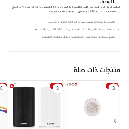
الوصف
حنفية حريق فاير هيدرنت رطب مقاس 6 بوصة 250 PSI معتمد FM/UL ماركة AFC — منتج
من العلامة التجارية AFC مخصص لأنظمة مكافحة الحريق.
مناسب للاستخدام ضمن شبكات مكافحة الحريق والأنابيب.
مصنّف لجودة عالية وملائم للاستخدام في المنشآت التجارية والصناعية.
يُنصح بتركيبه بواسطة فنيين متخصصين ووفقًا للمعايير المعتمدة.
منتجات ذات صلة
25%
-25%
-25%