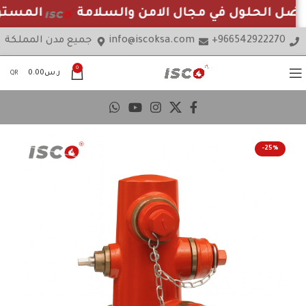
ضل الحلول في مجال الامن والسلامة
المستور
966542922270+
info@iscoksa.com
جميع مدن المملكة
0
ر.س
0.00
QR
-25%