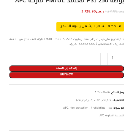
بوصة 250 PSI معتمد FM/UL ماركة AFC
ر.س
4,971.88
ر.س
3,728.90
ملاحظة: السعر لا يشمل رسوم الشحن
حنفية حريق فاير هيدرنت رطب مقاس 6 بوصة 250 PSI معتمد FM/UL ماركة AFC — منتج من العلامة
التجارية AFC مخصص لأنظمة مكافحة الحريق.
إضافة إلى السلة
BUY NOW
رمز المنتج:
AFC-NAN-26
التصنيف:
حنفيات إطفاء (فاير هيدرانت)
الوسوم:
isco
,
firefighting
,
fire-protection
,
AFC
العلامة التجارية:
AFC