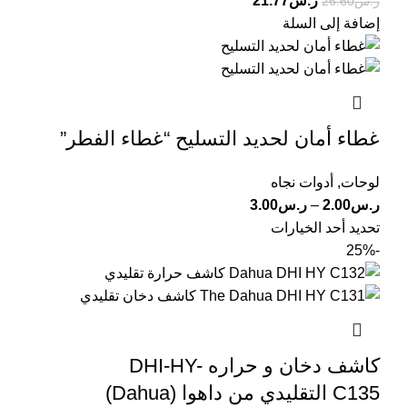
ر.س
21.77
ر.س
26.60
إضافة إلى السلة
غطاء أمان لحديد التسليح “غطاء الفطر”
لوحات
,
أدوات نجاه
ر.س
2.00
–
ر.س
3.00
تحديد أحد الخيارات
-25%
كاشف دخان و حراره DHI-HY-
C135 التقليدي من داهوا (Dahua)