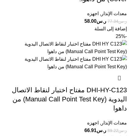
معدات الإنذار
,
اجهزه
ر.س
58.00
ر.س
77.34
إضافة إلى السلة
-25%
DHI-HY-C123 مفتاح اختبار لنقاط الاتصال
اليدوية (Manual Call Point Test Key) من
داهوا
معدات الإنذار
,
اجهزه
ر.س
66.91
ر.س
89.22