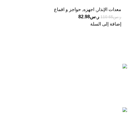
معدات الإنذار
,
اجهزه
,
حواجز و اقماع
ر.س
82.98
ر.س
110.65
إضافة إلى السلة
Based on IscoKSA Solution 2025
المستورد لأنظمة الأمن والسلامة تاسست لتصبح من الشركات
الرائدة في هذا المجال, حيث نقدم أفضل الحلول في مجال الامن
والسلامة