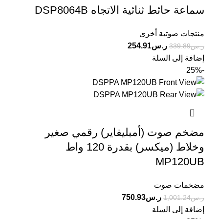
سماعة حائط ثنائية الاتجاه DSP8064B
منتجات صوتية أخرى
ر.س
254.91
ر.س
339.89
إضافة إلى السلة
-25%
مضخم صوت (أمبليفاير) رقمي صغير
وخلاط (ميكسر) بقدرة 120 واط
MP120UB
مضخمات صوت
ر.س
750.93
ر.س
1,001.24
إضافة إلى السلة