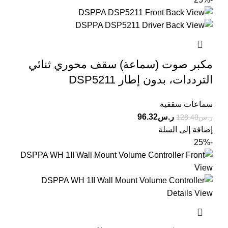
مكبر صوت (سماعة) سقف محوري ثنائي
الترددات، بدون إطار DSP5211
سماعات سقفية
ر.س
96.32
ر.س
128.40
إضافة إلى السلة
-25%