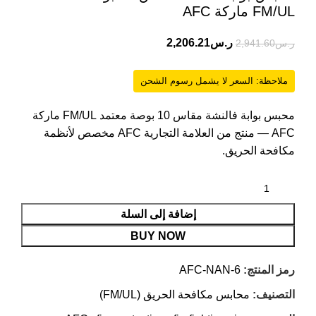
FM/UL ماركة AFC
ر.س
2,206.21
ر.س
2,941.60
ملاحظة: السعر لا يشمل رسوم الشحن
محبس بوابة فالنشة مقاس 10 بوصة معتمد FM/UL ماركة
AFC — منتج من العلامة التجارية AFC مخصص لأنظمة
مكافحة الحريق.
إضافة إلى السلة
BUY NOW
رمز المنتج:
AFC-NAN-6
التصنيف:
محابس مكافحة الحريق (FM/UL)