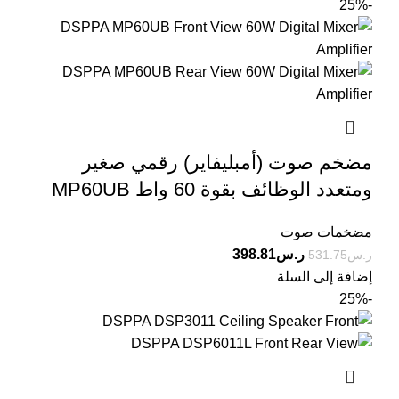
-25%
مضخم صوت (أمبليفاير) رقمي صغير
ومتعدد الوظائف بقوة 60 واط MP60UB
مضخمات صوت
ر.س
398.81
ر.س
531.75
إضافة إلى السلة
-25%