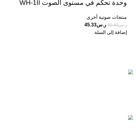
وحدة تحكم في مستوى الصوت WH-1II
منتجات صوتية أخرى
ر.س
45.33
ر.س
60.43
إضافة إلى السلة
Based on IscoKSA Solution 2025
المستورد لأنظمة الأمن والسلامة تاسست لتصبح من الشركات
الرائدة في هذا المجال, حيث نقدم أفضل الحلول في مجال الامن
والسلامة