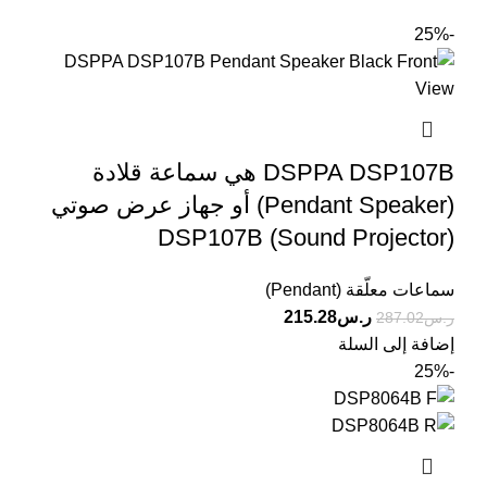
-25%
DSPPA DSP107B هي سماعة قلادة
(Pendant Speaker) أو جهاز عرض صوتي
(Sound Projector) DSP107B
سماعات معلّقة (Pendant)
ر.س
215.28
ر.س
287.02
إضافة إلى السلة
-25%