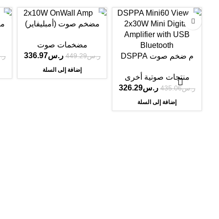
25%
-25%
-25%
مضخم صوت (أمبليفاير)
مض
جداري ذكي ومدمج باللون
جدا
مضخمات صوت
الأبيض من إنتاج شركة
ا
ر.س
336.97
ر.س
449.29
ر.
م ضخم صوت DSPPA
DM835W
MINI60MINI60
إضافة إلى السلة
منتجات صوتية أخرى
ر.س
326.29
ر.س
435.06
إضافة إلى السلة