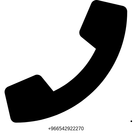
ستورد لأنظمة الأمن والسلامة تاسست لتصبح من الشركات الرائدة في 
966542922270+