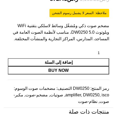
ملاحظة: السعر لا يشمل رسوم الشحن
مضخم صوت ذكي ومُشغّل وسائط لاسلكي بتقنية WiFi
وبلوتوث 5.0 DW0250، مناسب لأنظمة الصوت العامة في
المساجد، المدارس، المراكز التجارية والمنشآت المختلفة.
إضافة إلى السلة
BUY NOW
رمز المنتج:
DW0250
التصنيف:
مضخمات صوت
الوسوم:
isco
,
DW0250
,
amplifier
,
صوتيات
,
مضخم-صوت
,
مكبر-
صوت
,
نظام-صوت
منتجات ذات صلة