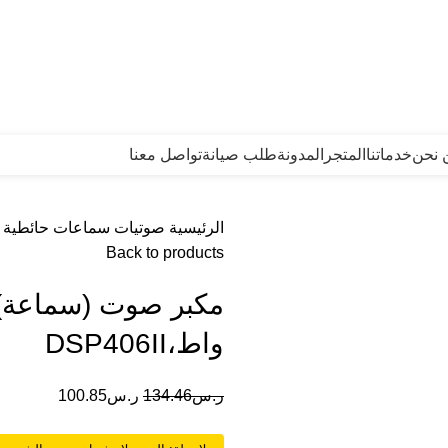
 نحن
خدماتنا
المتجر
المدونة
طلب صيانة
تواصل معنا
الرئيسية
صوتيات
سماعات حائطية
Back to products
واط،DSP406II
ر.س
134.46
ر.س
100.85