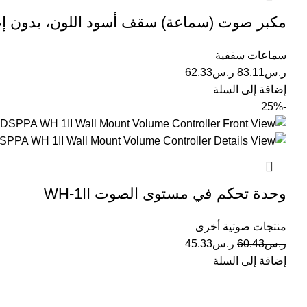
مكبر صوت (سماعة) سقف أسود اللون، بدون إطار 011B
سماعات سقفية
ر.س
83.11
ر.س
62.33
إضافة إلى السلة
-25%
وحدة تحكم في مستوى الصوت WH-1II
منتجات صوتية أخرى
ر.س
60.43
ر.س
45.33
إضافة إلى السلة