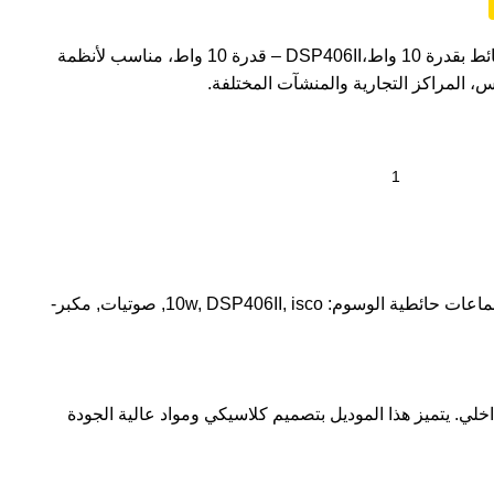
مكبر صوت (سماعة) يُثبت على الحائط بقدرة 10 واط،DSP406II – قدرة 10 واط، مناسب لأنظمة
، المراكز التجارية والمنشآت المختلفة.
اعات حائطية
الوسوم:
isco
,
DSP406II
,
10w
,
صوتيات
,
مكبر-
يُثبت على الحائط بقدرة 10 واط، مصمم خصيصًا لأنظمة العناوين العامة (PA) للاستخدام الداخلي. يتميز هذا الموديل بتصميم كلاسيكي ومواد عالية الجودة