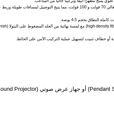
يمنح مظهرًا أنيقًا وتركيبًا خاليًا من المتاعب.
محول مدمج: يحتوي على محول صوتي مدمج يدعم أنظمة الجهد العالي 70 فولت و 100 فو
ة النطاق بحجم 4.5 بوصة.