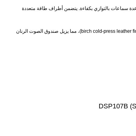
لت، مما يتيح التوصيل لمسافات طويلة وربط عدة سماعات بالتوازي بكفاءة. يتضمن أطراف طاقة متعددة
هيكل متين: العلبة مصنوعة من ألواح ليفية عالية الجودة (high-density fiberboard) مع لمسة نهائية من الجلد المضغوط على البتولا (birch cold-press leather finish)، مما يزيل صندوق الصوت الرنان