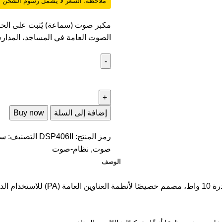
ملاحظة: السعر لا يشمل رسوم الشحن
الصوت العامة في المساجد، المدارس
إضافة إلى السلة
Buy now
رمز المنتج:
DSP406II
التصنيف:
سم
صوت
,
نظام-صوت
الوصف
DSPPA DSP406II هو مكبر صوت (سماعة) 