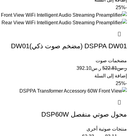
-25%
DSPPA DW01 (مضخم صوت ذكي)DW01
مضخمات صوت
ر.س
522.81
ر.س
392.10
إضافة إلى السلة
-25%
محول صوتي منفصل DSP60W
منتجات صوتية أخرى