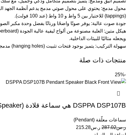
تصميم أنيق ومدمج: يتميز بتصميم متكامل وذكي وجميل، مع سلك علوي 
(tappings) للاختيار بين 5 واط و 10 واط (عند 100 فولت).
جودة صوت عالية: يوفر صوتًا واضحًا ورنانًا بفضل وحدة مكبر الصوت كامل
ويجعله مثاليًا للبيئات الداخلية.
سهولة التركيب: يتميز بوجود فتحات تثبيت (hanging holes) مدمجة أو خطاف تثبيت لتسهيل عملية التركيب الآمن على الحائط.
منتجات ذات صلة
-25%
DSPPA DSP107B هي سماعة قلادة (Pendant Speaker) أو جهاز عرض صوتي (Sound Projector) DSP107B
سماعات معلّقة (Pendant)
ر.س
287.02
ر.س
215.28
إضافة إلى السلة