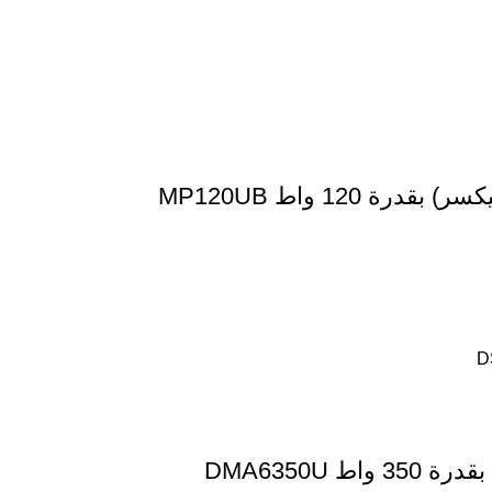
12 واط MP120UB
DMA6350U