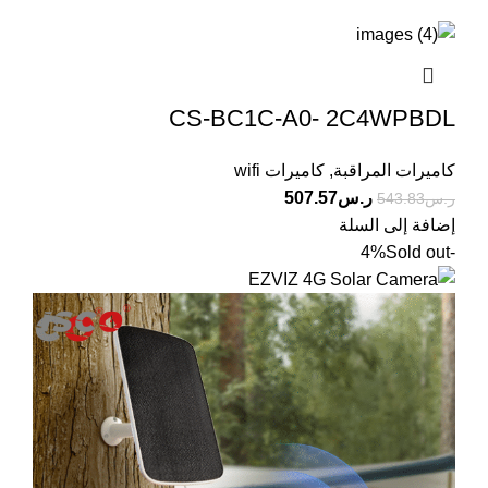
CS-BC1C-A0- 2C4WPBDL
كاميرات المراقبة
,
كاميرات wifi
ر.س
507.57
ر.س
543.83
إضافة إلى السلة
Sold out
-4%