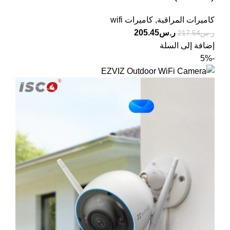
كاميرات المراقبة
,
كاميرات wifi
ر.س
205.45
ر.س
217.54
إضافة إلى السلة
-5%