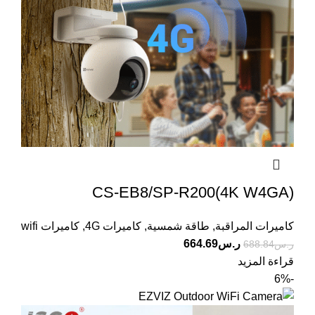
CS-EB8/SP-R200(4K W4GA)
كاميرات المراقبة
,
طاقة شمسية
,
كاميرات 4G
,
كاميرات wifi
ر.س
664.69
ر.س
688.84
قراءة المزيد
-6%