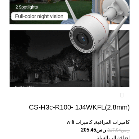
CS-H3c-R100- 1J4WKFL(2.8mm)
كاميرات المراقبة
,
كاميرات wifi
ر.س
205.45
ر.س
217.54
إضافة إلى السلة