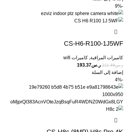
-9%
CS-H6-R100-1J5WF
كاميرات المراقبة
,
كاميرات wifi
ر.س
193.37
ر.س
211.49
إضافة إلى السلة
-4%
CS-H8c (8MP) H8c Pro 4K