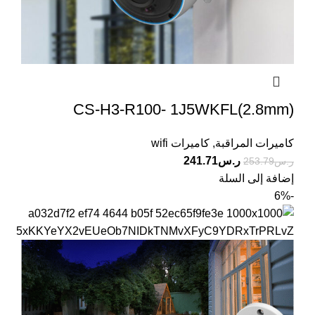
CS-H3-R100- 1J5WKFL(2.8mm)
كاميرات المراقبة
,
كاميرات wifi
ر.س
241.71
ر.س
253.79
إضافة إلى السلة
-6%