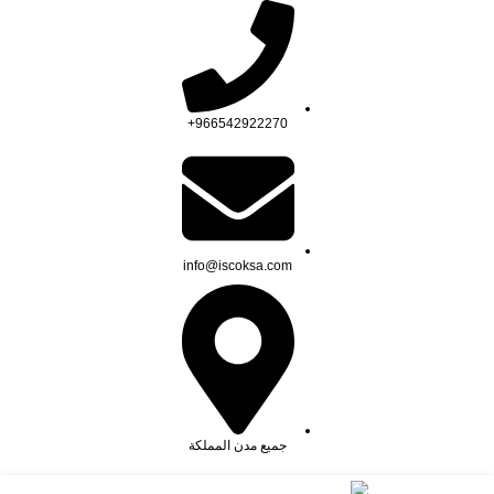
لتصبح من الشركات الرائدة في هذا المجال, حيث نقدم أفضل الحلول ف
966542922270+
info@iscoksa.com
جميع مدن المملكة