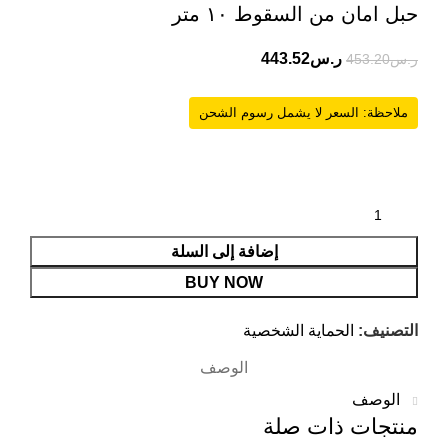
حبل امان من السقوط ١٠ متر
ر.س
443.52
ر.س
453.20
ملاحظة: السعر لا يشمل رسوم الشحن
إضافة إلى السلة
BUY NOW
التصنيف:
الحماية الشخصية
الوصف
الوصف
منتجات ذات صلة