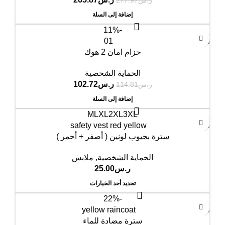
ر.س
277.97
إضافة إلى السلة
-11%
حزام امان 2 هوك
الحماية الشخصية
ر.س
102.72
ر.س
114.81
إضافة إلى السلة
M
L
XL
2XL
3XL
سترة بجيوب لونين ( أصفر + أحمر )
الحماية الشخصية
,
ملابس
ر.س
25.00
تحديد أحد الخيارات
-22%
سترة مضادة للماء