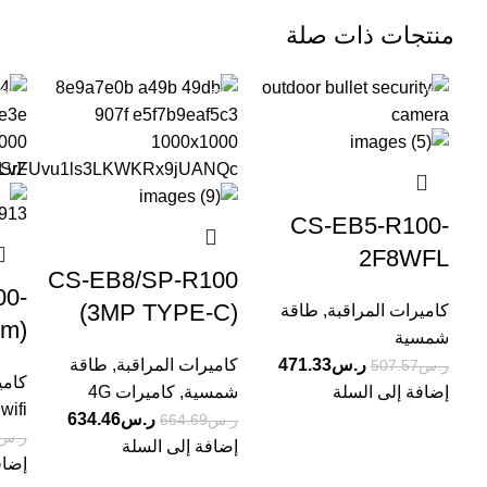
منتجات ذات صلة
-6%
-5%
-7%
CS-EB5-R100-
2F8WFL
CS-EB8/SP-R100
00-
(3MP TYPE-C)
كاميرات المراقبة
,
طاقة
m)
شمسية
ر.س
471.33
كاميرات المراقبة
,
طاقة
ر.س
507.57
كامي
إضافة إلى السلة
شمسية
,
كاميرات 4G
wifi
ر.س
634.46
ر.س
664.69
ر.س
إضافة إلى السلة
إضاف