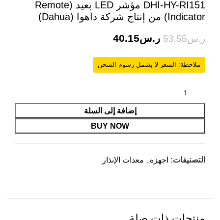
DHI-HY-RI151 مؤشر LED بعيد (Remote
Indicator) من إنتاج شركة داهوا (Dahua)
ر.س
40.15
ر.س
53.55
ملاحظة: السعر لا يشمل رسوم الشحن
إضافة إلى السلة
BUY NOW
التصنيفات:
اجهزه
,
معدات الإنذار
منتجات ذات صلة