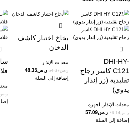
13%
-11%
-25%
بخاخ اختبار كاشف
الدخان
DHI-HY-
سار
معدات الإنذار
C121 كاسر زجاج
فل
ر.س
48.35
ر.س
54.37
إضافة إلى السلة
تقليدية (زر إنذار
معدا
يدوي)
ر.س
إضاف
معدات الإنذار
,
اجهزه
ر.س
57.09
ر.س
76.14
إضافة إلى السلة