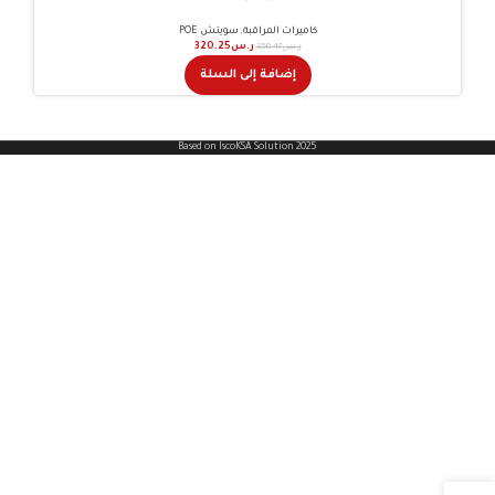
كاميرات المراقبة
,
سويتش POE
ر.س
350.47
ر.س
320.25
إضافة إلى السلة
Based on IscoKSA Solution 2025
جميع مدن المملكة