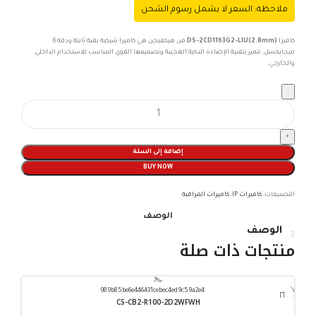
ملاحظة: السعر لا يشمل رسوم الشحن
كاميرا
DS-2CD1163G2-LIU(2.8mm)
من هيكفيجن هي كاميرا شبكية بقبة ثابتة ودقة 6
ميجابكسل، تتميز بتقنية الإضاءة الذكية الهجينة وتصميمها القوي المناسب للاستخدام الداخلي
والخارجي.
إضافة إلى السلة
BUY NOW
التصنيفات:
كاميرات IP
,
كاميرات المراقبة
الوصف
الوصف
منتجات ذات صلة
-7%
info@iscoksa.com
CS-CB2-R100-2D2WFWH