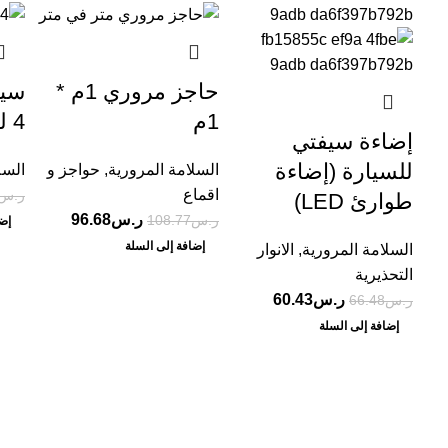
حاجز مروري 1م *
سيف
1م
4 لمبة
إضاءة سيفتي
للسيارة (إضاءة
السلامة المرورية
,
حواجز و
السل
اقماع
ر.س
طوارئ LED)
ر.س
96.68
ر.س
108.77
إضا
إضافة إلى السلة
السلامة المرورية
,
الانوار
التحذيرية
ر.س
60.43
ر.س
66.48
إضافة إلى السلة