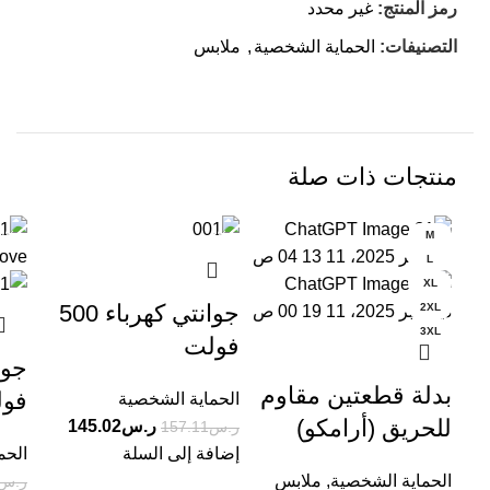
رمز المنتج:
غير محدد
التصنيفات:
الحماية الشخصية
,
ملابس
منتجات ذات صلة
-4%
-8%
M
L
XL
جوانتي كهرباء 500
2XL
3XL
فولت
بدلة قطعتين مقاوم
فو
الحماية الشخصية
للحريق (أرامكو)
ر.س
145.02
ر.س
157.11
إضافة إلى السلة
الحم
الحماية الشخصية
,
ملابس
ر.س