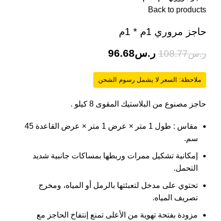
Back to products
حاجز مروري 1م * 1م
ر.س
96.68
ر.س
108.77
ملاحظة: السعر لا يشمل رسوم الشحن
حاجز مصنوع من البلاستيك المقوى 8 كيلو .
مقاس : طول 1 متر × عرض 1 متر × عرض القاعدة 45
سم.
إمكانية تشكيل ممرات وربطها بمساكات جانبية شديد
التحمل.
تحتوي على مدخل لتعبئتها بالرمل أو المياه، ومخرج
تصريف المياه.
مزودة بفتحة تهوية من الأعلى تمنع إنتفاخ الحاجز مع