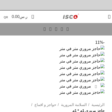
info@iscoksa.com
0
ر.س
0.00
QR
-11%
جميع مدن المملكة
Click to enlarge
الرئيسية
السلامة المرورية
حواجز و اقماع
حاجز مروري 1م * 1م