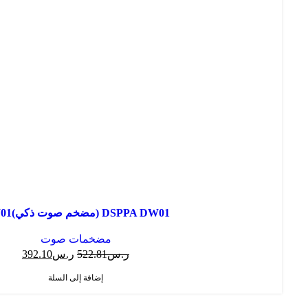
DSPPA DW01 (مضخم صوت ذكي)DW01
مضخمات صوت
ر.س
522.81
ر.س
392.10
إضافة إلى السلة