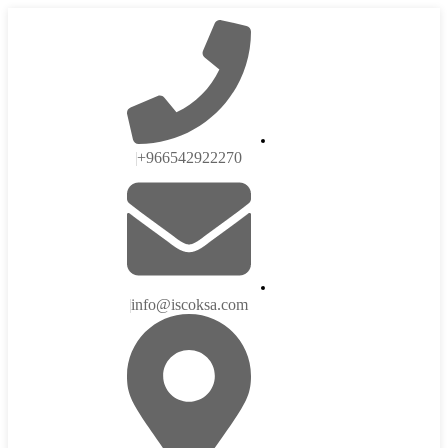
ستورد لأنظمة الأمن والسلامة تاسست لتصبح من الشركات الرائدة في 
966542922270+
info@iscoksa.com