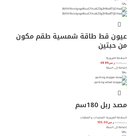
-12%
عيون قط طاقة شمسية طقم مكون
من حبتين
السلامة المرورية
ر.س
78.55
ر.س
68.89
إضافة إلى السلة
-16%
مصد ربل 180سم
السلامة المرورية
,
المصدات و المطبات
ر.س
125.00
ر.س
105.00
إضافة إلى السلة
-14%