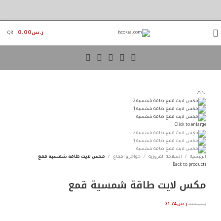
info@iscoksa.com
ر.س
0.00
QR
-25%
Click to enlarge
جميع مدن المملكة
الرئيسية
السلامة المرورية
حواجز و اقماع
مكس لايت طاقة شمسية قمع
Back to products
مكس لايت طاقة شمسية قمع
ر.س
42.31
ر.س
31.74