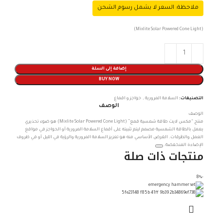
ملاحظة: السعر لا يشمل رسوم الشحن
(Mixlite Solar Powered Cone Light)
إضافة إلى السلة
BUY NOW
التصنيفات:
السلامة المرورية
,
حواجز و اقماع
الوصف
الوصف
منتج “مكس لايت طاقة شمسية قمع” (Mixlite Solar Powered Cone Light) هو ضوء تحذيري
يعمل بالطاقة الشمسية مصمم ليتم تثبيته على أقماع السلامة المرورية أو الحواجز في مواقع
العمل والطرقات. الغرض الأساسي منه هو تعزيز السلامة المرورية والرؤية في الليل أو في ظروف
الإضاءة المنخفضة.
منتجات ذات صلة
-8%