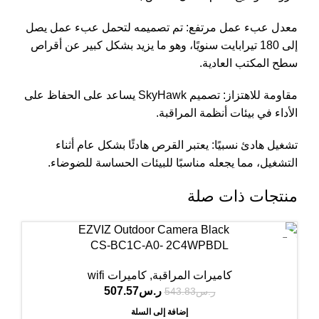
معدل عبء عمل مرتفع: تم تصميمه لتحمل عبء عمل يصل
إلى 180 تيرابايت سنويًا، وهو ما يزيد بشكل كبير عن أقراص
سطح المكتب العادية.
مقاومة للاهتزاز: تصميم SkyHawk يساعد على الحفاظ على
الأداء في بيئات أنظمة المراقبة.
تشغيل هادئ نسبيًا: يعتبر القرص هادئًا بشكل عام أثناء
التشغيل، مما يجعله مناسبًا للبيئات الحساسة للضوضاء.
منتجات ذات صلة
-7%
CS-BC1C-A0- 2C4WPBDL
كاميرات المراقبة
,
كاميرات wifi
ر.س
507.57
ر.س
543.83
إضافة إلى السلة