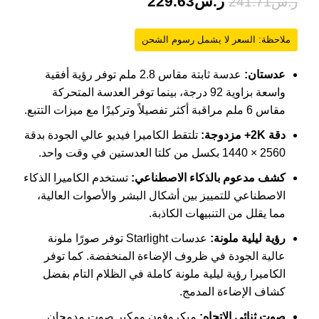
ر.س
229.63
ر.س
241.71
ملاحظة: السعر لا يشمل رسوم الشحن
عدستان:
عدسة ثابتة مقاس 2.8 ملم توفر رؤية أفقية
واسعة بزاوية 92 درجة، بينما توفر العدسة المتحركة
مقاس 6 ملم مراقبة أكثر تفصيلاً وتركيزًا مع ميزات التتبع.
دقة 2K+ مزدوجة:
تلتقط الكاميرا فيديو عالي الجودة بدقة
2560 × 1440 بكسل من كلتا العدستين في وقت واحد.
كشف مدعوم بالذكاء الاصطناعي:
تستخدم الكاميرا الذكاء
الاصطناعي للتمييز بين أشكال البشر والأصوات العالية،
مما يقلل من التنبيهات الكاذبة.
رؤية ليلية ملونة:
عدسات Starlight توفر صورًا ملونة
عالية الجودة في ظروف الإضاءة المنخفضة. كما توفر
الكاميرا رؤية ليلية ملونة كاملة في الظلام التام بفضل
كشاف الإضاءة المدمج.
صوت ثنائي الاتجاه:
ميكروفون ومكبر صوت مدمجان