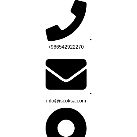
0
0
966542922270+
info@iscoksa.com