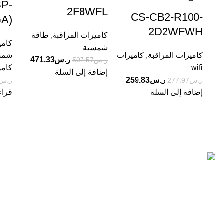
SP-
2F8WFL
CS-CB2-R100-
A)
2D2WFWH
كاميرات المراقبة
,
طاقة
كامي
شمسية
كاميرات المراقبة
,
كاميرات
شمس
ر.س
471.33
ر.س
507.57
wifi
كاميرا
إضافة إلى السلة
ر.س
259.83
ر.س
277.97
ر.س
إضافة إلى السلة
قراء
Based on IscoKSA Solution 2025
المستورد لأنظمة الأمن والسلامة تاسست لتصبح من الشركات
الرائدة في هذا المجال, حيث نقدم أفضل الحلول في مجال الامن
والسلامة