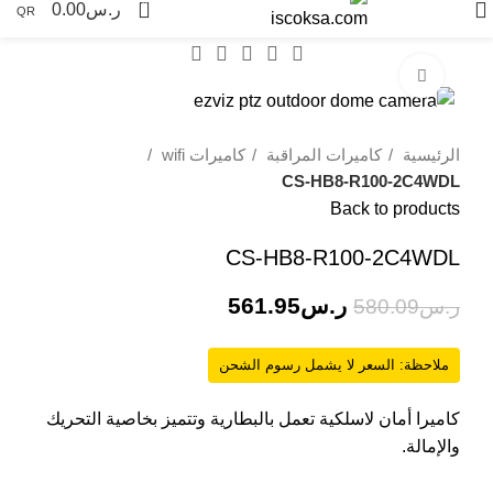
0
ر.س
0.00
QR
Click to enlarge
-3%
الرئيسية
كاميرات المراقبة
كاميرات wifi
CS-HB8-R100-2C4WDL
Back to products
CS-HB8-R100-2C4WDL
ر.س
561.95
ر.س
580.09
ملاحظة: السعر لا يشمل رسوم الشحن
كاميرا أمان لاسلكية تعمل بالبطارية وتتميز بخاصية التحريك
والإمالة.