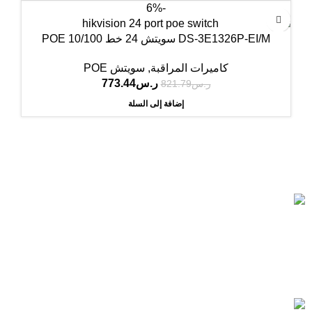
-6%
DS-3E1326P-EI/M سويتش 24 خط POE 10/100
كاميرات المراقبة
,
سويتش POE
ر.س
773.44
ر.س
821.79
إضافة إلى السلة
Based on IscoKSA Solution 2025
المستورد لأنظمة الأمن والسلامة تاسست لتصبح من الشركات
الرائدة في هذا المجال, حيث نقدم أفضل الحلول في مجال الامن
والسلامة