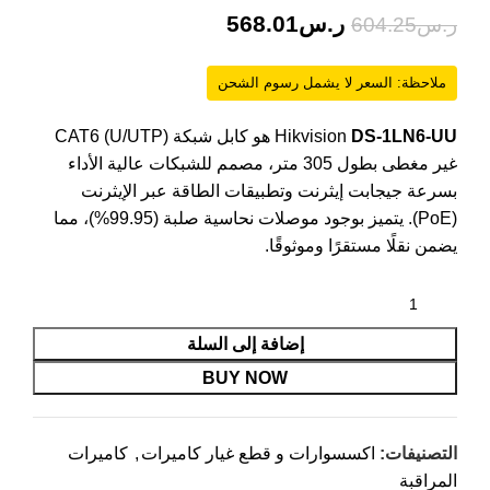
ر.س
568.01
ر.س
604.25
ملاحظة: السعر لا يشمل رسوم الشحن
DS-1LN6-UU
Hikvision
هو كابل شبكة (U/UTP) CAT6
غير مغطى بطول 305 متر، مصمم للشبكات عالية الأداء
بسرعة جيجابت إيثرنت وتطبيقات الطاقة عبر الإيثرنت
(PoE). يتميز بوجود موصلات نحاسية صلبة (99.95%)، مما
يضمن نقلًا مستقرًا وموثوقًا.
إضافة إلى السلة
BUY NOW
التصنيفات:
اكسسوارات و قطع غيار كاميرات
,
كاميرات
المراقبة