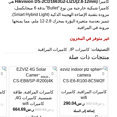
كاميرا
Hikvision DS-2CD1663G2-LIZU(2.8-12mm)
هي
كاميرا شبكية خارجية من نوع “Bullet” بدقة 6 ميجابكسل،
مزودة بتقنية الإضاءة الهجينة الذكية (Smart Hybrid Light).
تتميز بعدسة متغيرة البؤرة بمحرك 2.8-12 ملم، مما يمنحها
مرونة في المراقبة.
غير متوفر في المخزون
التصنيفات:
كاميرات IP
,
كاميرات المراقبة
منتجات ذات صلة
-6%
-4%
-4%
SOLD OUT
CS-EB8/SP-R200(4K
CS-E6-R100-8C5W2F
W4GA)
كاميرات المراقبة
,
كاميرات
كاميرات المراقبة
,
طاقة
كام
wifi
شمسية
,
كاميرات 4G
,
ر.س
290.04
كاميرات wifi
ر.س
302.13
ر.
ر.س
664.69
ر.س
688.84
إضافة إلى السلة
قراءة المزيد