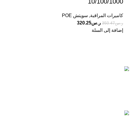
10/100/1000
كاميرات المراقبة
,
سويتش POE
ر.س
320.25
ر.س
350.47
إضافة إلى السلة
Based on IscoKSA Solution 2025
المستورد لأنظمة الأمن والسلامة تاسست لتصبح من الشركات
الرائدة في هذا المجال, حيث نقدم أفضل الحلول في مجال الامن
والسلامة